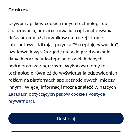
Cookies
Odstąpienie od umowy możesz zgłosić tutaj w ustawowym
Używamy plików cookie i innych technologii do
terminie.
analizowania, personalizowania i optymalizowania
Odstąpienie od umowy
doświadczeń użytkowników na naszej stronie
internetowej. Klikając przycisk "Akceptuję wszystko",
użytkownik wyraża zgodę na takie przetwarzanie
Nota prawna o sprzedawcy
danych oraz na udostępnianie swoich danych
Polityka prywatności
podmiotom zewnętrznym. Wykorzystujemy te
technologie również do wyświetlania odpowiednich
Ogólne Warunki Współpracy
reklam na platformach społecznościowych, między
innymi. Więcej informacji można znaleźć w naszych
Weee-rejestracja
Zasadach dotyczących plików cookie
i
Polityce
Polityka plików cookies
prywatności.
Prawo odstąpienia od umowy
Dostosuj
EU Data Act
Accessibility