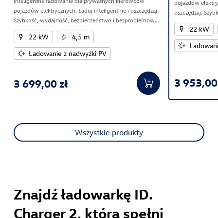
Inteligentne ładowanie dla prywatnych kierowców
pojazdów elektryc
pojazdów elektrycznych. Ładuj inteligentnie i oszczędzaj.
oszczędzaj. Szyb
Szybkość, wydajność, bezpieczeństwo i bezproblemowa
bezproblemowa i
22 kW
integracja domu z pojazdem elektrycznym.
elektrycznym.
22 kW
4,5 m
Ładowani
Ładowanie z nadwyżki PV
3 953,00
3 699,00 zł
Wszystkie produkty
Znajdź ładowarkę ID.
Charger 2, która spełni