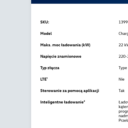
SKU:
1399
Model
Char
Maks. moc ładowania (kW)
22 k
Napięcie znamionowe
220-
Typ złącza
Type
LTE¹
Nie
Sterowanie za pomocą aplikacji
Tak
Inteligentne ładowanie²
Łado
kąte
prog
nadmi
Przeł