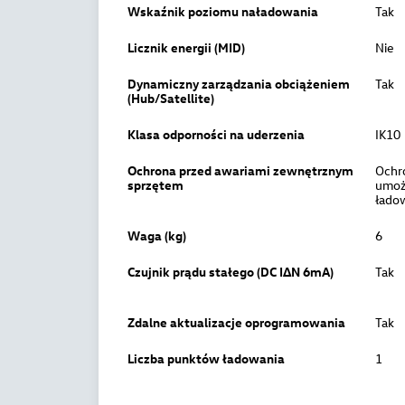
Wskaźnik poziomu naładowania
Tak
Licznik energii (MID)
Nie
Dynamiczny zarządzania obciążeniem
Tak
(Hub/Satellite)
Klasa odporności na uderzenia
IK10
Ochrona przed awariami zewnętrznym
Ochr
sprzętem
umożl
łado
Waga (kg)
6
Czujnik prądu stałego (DC IΔN 6mA)
Tak
Zdalne aktualizacje oprogramowania
Tak
Liczba punktów ładowania
1