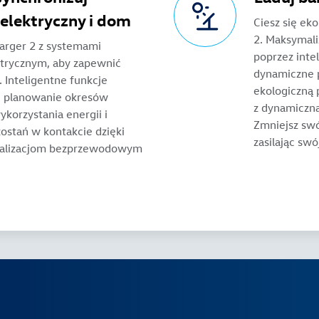
elektryczny i dom
Ciesz się ek
2. Maksymali
harger 2 z systemami
poprzez inte
trycznym, aby zapewnić
dynamiczne p
Inteligentne funkcje
ekologiczną 
e planowanie okresów
z dynamiczną
korzystania energii i
Zmniejsz swó
ostań w kontakcie dzięki
zasilając swó
tualizacjom bezprzewodowym