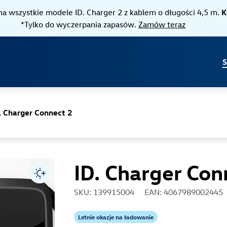
Jump directly to the content area
a wszystkie modele ID. Charger 2 z kablem o długości 4,5 m.
K
*Tylko do wyczerpania zapasów.
Zamów teraz
S
. Charger Connect 2
ID. Charger Con
SKU: 139915004
EAN: 4067989002445
Letnie okazje na ładowanie