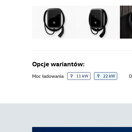
Opcje wariantów:
Moc ładowania
11 kW
22 kW
D