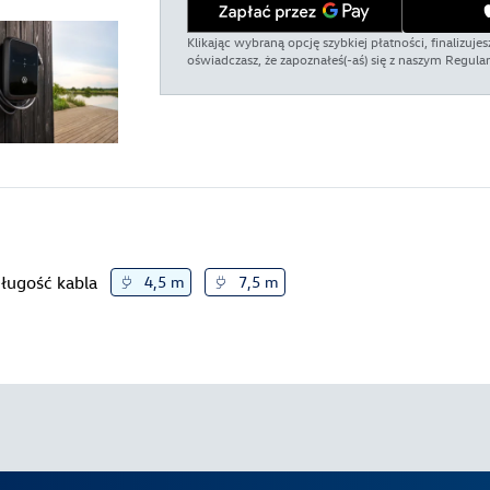
Klikając wybraną opcję szybkiej płatności, finalizu
oświadczasz, że zapoznałeś(-aś) się z naszym Regula
ługość kabla
4,5 m
7,5 m