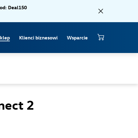
od: Deal150
klep
Klienci biznesowi
Wsparcie
nect 2