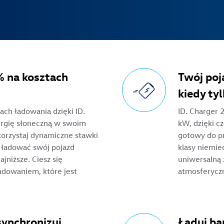
 na kosztach
Twój poj
kiedy tyl
ach ładowania dzięki ID.
ID. Charger 
ergię słoneczną w swoim
kW, dzięki c
orzystaj dynamiczne stawki
gotowy do pr
y ładować swój pojazd
klasy niemie
ajniższe. Ciesz się
uniwersalną 
adowaniem, które jest
atmosferyczn
ynchronizuj
Ładuj ba