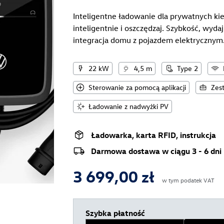
Inteligentne ładowanie dla prywatnych k
inteligentnie i oszczędzaj. Szybkość, wy
integracja domu z pojazdem elektrycznym
22 kW
4,5 m
Type 2
Sterowanie za pomocą aplikacji
Zes
Ładowanie z nadwyżki PV
Ładowarka, karta RFID, instrukcja
Darmowa dostawa w ciągu 3 - 6 dni
3 699,00 zł
w tym podatek VAT
Szybka płatność