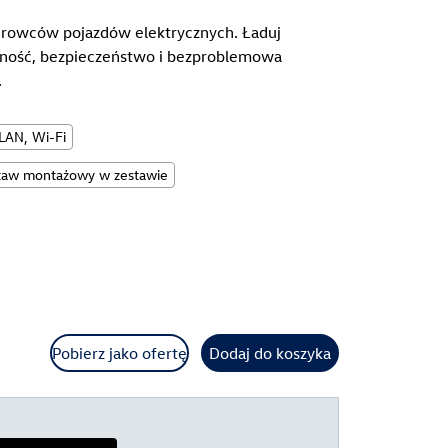
ierowców pojazdów elektrycznych. Ładuj
dajność, bezpieczeństwo i bezproblemowa
.
LAN, Wi-Fi
taw montażowy w zestawie
Pobierz jako ofertę
Dodaj do koszyka