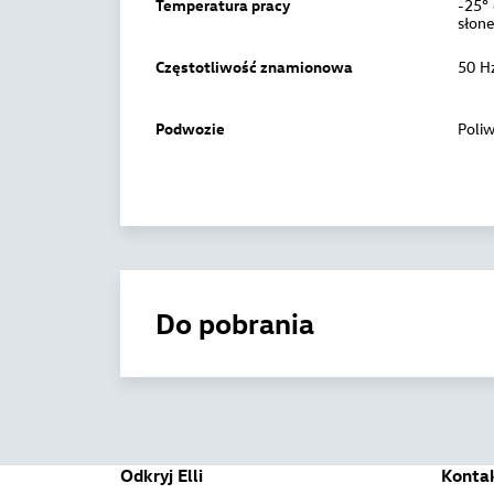
Temperatura pracy
-25°
słon
Częstotliwość znamionowa
50 H
Podwozie
Poli
Do pobrania
Odkryj Elli
Konta