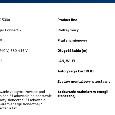
15004
Product line
ger Connect 2
Rodzaj mocy
W
Prąd znamionowy
240 V, 380-415 V
Długość kabla (m)
 2
LAN, Wi-Fi
Autoryzacja kart RFID
Zestaw montażowy w zestawie
wanie zoptymalizowane pod
Ładowanie nadmiarem energii
m cen / Ładowanie na podstawie
słonecznej
nozy słonecznej / Ładowanie
arem energii słonecznej /
ączania faz