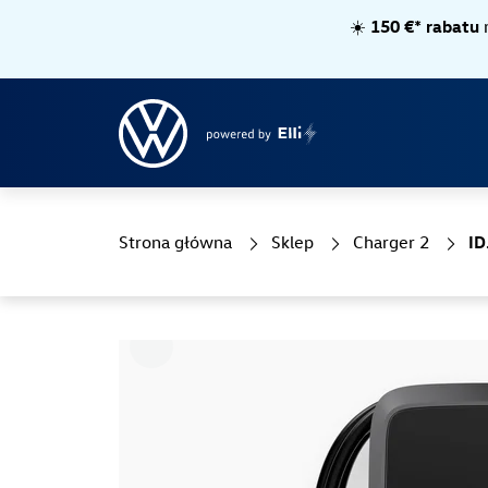
☀️
150 €* rabatu
n
Strona główna
Sklep
Charger 2
ID