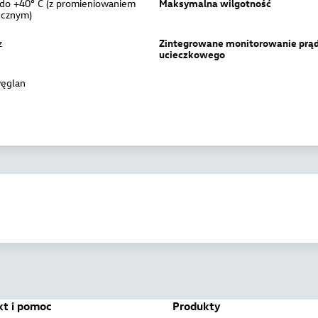
 do +40° C (z promieniowaniem
Maksymalna wilgotność
ecznym)
z
Zintegrowane monitorowanie prą
ucieczkowego
węglan
kt i pomoc
Produkty