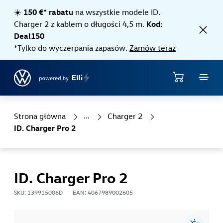
Jump directly to the content area
☀️
150 €* rabatu
na wszystkie modele ID.
Charger 2 z kablem o długości 4,5 m.
Kod:
Deal150
*Tylko do wyczerpania zapasów.
Zamów teraz
Sklep
Strona główna
Charger 2
ID. Charger Pro 2
ID. Charger Pro 2
SKU: 139915006D
EAN: 4067989002605