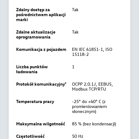
Zdalny dostęp za
Tak
pośrednictwem aplikacji
marki
Zdalne aktualizacje
Tak
oprogramowania
Komunikacja z pojazdem
EN IEC 61851-1, ISO
15118-2
Liczba punktów
1
ładowania
Protokół komunikacyjny³
OCPP 2.0.1J, EEBUS,
Modbus TCP/RTU
Temperatura pracy
-25° do +40° C (z
promieniowaniem
słonecznym)
Maksymalna wilgotność
85 % (bez kondensacji)
Częstotliwość
50 Hz