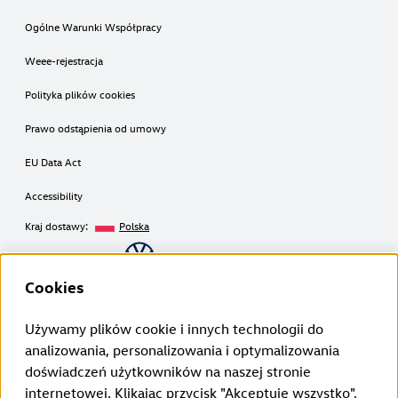
Ogólne Warunki Współpracy
Weee-rejestracja
Polityka plików cookies
Prawo odstąpienia od umowy
EU Data Act
Accessibility
Kraj dostawy:
Polska
Copyright © 2026
Cookies
Używamy plików cookie i innych technologii do
Zastrzeżenia prawne Volkswagen Group Charging GmbH
analizowania, personalizowania i optymalizowania
¹ LTE
doświadczeń użytkowników na naszej stronie
ID. Charger (1. generacja od 2020 roku):
internetowej. Klikając przycisk "Akceptuję wszystko",
Z funkcji LTE można korzystać wyłącznie w państwach członkowskich