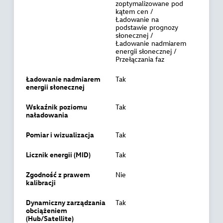
zoptymalizowane pod
kątem cen /
Ładowanie na
podstawie prognozy
słonecznej /
Ładowanie nadmiarem
energii słonecznej /
Przełączania faz
Ładowanie nadmiarem
Tak
energii słonecznej
Wskaźnik poziomu
Tak
naładowania
Pomiar i wizualizacja
Tak
Licznik energii (MID)
Tak
Zgodność z prawem
Nie
kalibracji
Dynamiczny zarządzania
Tak
obciążeniem
(Hub/Satellite)