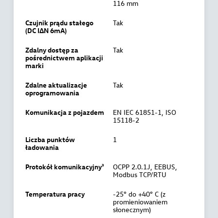
116 mm
Czujnik prądu stałego
Tak
(DC IΔN 6mA)
Zdalny dostęp za
Tak
pośrednictwem aplikacji
marki
Zdalne aktualizacje
Tak
oprogramowania
Komunikacja z pojazdem
EN IEC 61851-1, ISO
15118-2
Liczba punktów
1
ładowania
Protokół komunikacyjny³
OCPP 2.0.1J, EEBUS,
Modbus TCP/RTU
Temperatura pracy
-25° do +40° C (z
promieniowaniem
słonecznym)