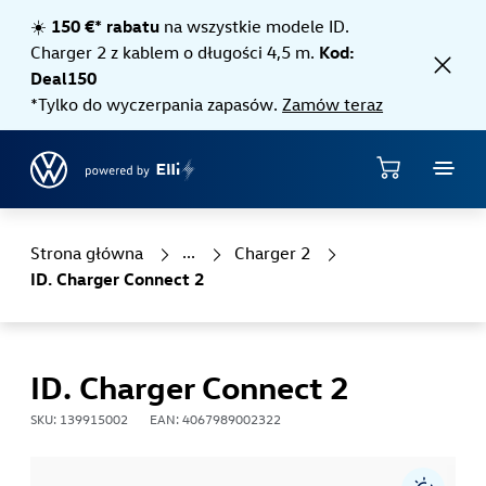
Jump directly to the content area
☀️
150 €* rabatu
na wszystkie modele ID.
Charger 2 z kablem o długości 4,5 m.
Kod:
Deal150
*Tylko do wyczerpania zapasów.
Zamów teraz
Sklep
Strona główna
Charger 2
ID. Charger Connect 2
ID. Charger Connect 2
SKU: 139915002
EAN: 4067989002322