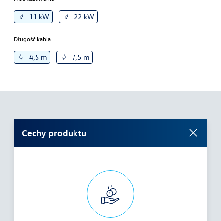
11 kW
22 kW
Długość kabla
4,5 m
7,5 m
Cechy produktu