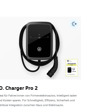
ID. Cha
D. Charger Pro 2
Ideal für Fah
eal für Fahrer:innen von Firmenelektroautos. Intelligent laden
und Kosten sp
d Kosten sparen. Für Schnelligkeit, Effizienz, Sicherheit und
nahtlose Int
ahtlose Integration zwischen Haus und Elektroauto.