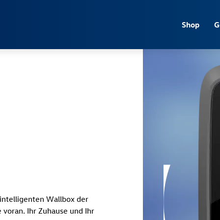
Jump directly to the content area
Shop
G
.
intelligenten Wallbox der
voran. Ihr Zuhause und Ihr