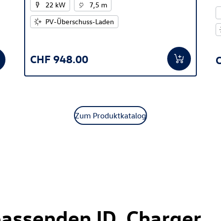
22 kW
7,5 m
PV-Überschuss-Laden
CHF 948.00
Zum Produktkatalog
passenden ID. Charger