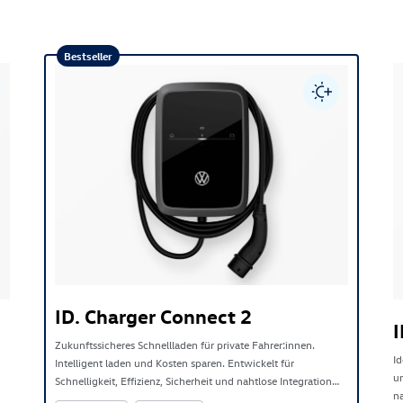
Bestseller
ID. Charger Connect 2
I
Zukunftssicheres Schnellladen für private Fahrer:innen.
Id
Intelligent laden und Kosten sparen. Entwickelt für
un
Schnelligkeit, Effizienz, Sicherheit und nahtlose Integration
n
zwischen Haus und Elektroauto.