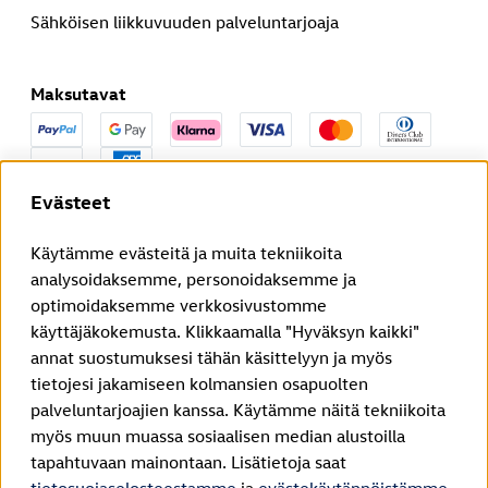
Sähköisen liikkuvuuden palveluntarjoaja
Maksutavat
Voit pyytää sopimuksesi peruutusta lakisääteisen peruutusajan
Evästeet
kuluessa.
Peruuta sopimus
Käytämme evästeitä ja muita tekniikoita
analysoidaksemme, personoidaksemme ja
optimoidaksemme verkkosivustomme
Julkaisutiedot
käyttäjäkokemusta. Klikkaamalla "Hyväksyn kaikki"
annat suostumuksesi tähän käsittelyyn ja myös
Tietoturvaseloste
tietojesi jakamiseen kolmansien osapuolten
Yleiset toimitusehdot
palveluntarjoajien kanssa. Käytämme näitä tekniikoita
myös muun muassa sosiaalisen median alustoilla
WEEE-Rekisteröinti
tapahtuvaan mainontaan. Lisätietoja saat
Evästekäytännöt