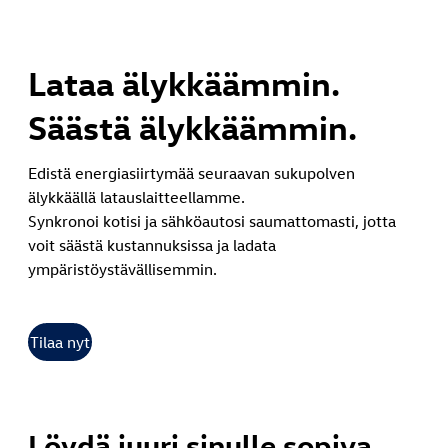
Lataa älykkäämmin.
Säästä älykkäämmin.
Edistä energiasiirtymää seuraavan sukupolven
älykkäällä latauslaitteellamme.
Synkronoi kotisi ja sähköautosi saumattomasti, jotta
voit säästä kustannuksissa ja ladata
ympäristöystävällisemmin.
Tilaa nyt
Löydä juuri sinulle sopiva