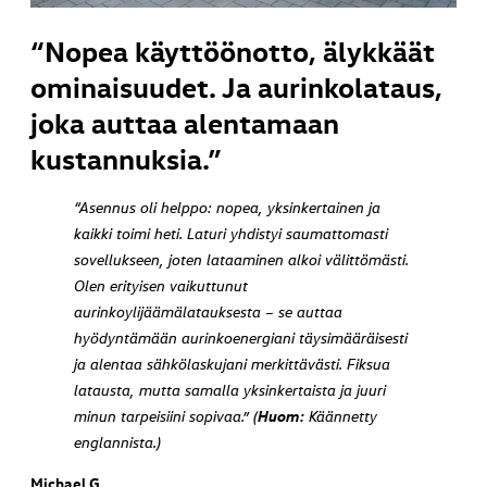
“Nopea käyttöönotto, älykkäät
ominaisuudet. Ja aurinkolataus,
joka auttaa alentamaan
kustannuksia.”
“Asennus oli helppo: nopea, yksinkertainen ja
kaikki toimi heti. Laturi yhdistyi saumattomasti
sovellukseen, joten lataaminen alkoi välittömästi.
Olen erityisen vaikuttunut
aurinkoylijäämälatauksesta – se auttaa
hyödyntämään aurinkoenergiani täysimääräisesti
ja alentaa sähkölaskujani merkittävästi. Fiksua
latausta, mutta samalla yksinkertaista ja juuri
Huom:
minun tarpeisiini sopivaa.” (
Käännetty
englannista.)
Michael G.