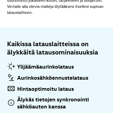
suunniteltu jokaiseen kotiin, tarpeeseen ja budjettiin.
Vertaile alla olevia malleja löytääksesi itsellesi sopivan
latauslaitteen.
Kaikissa latauslaitteissa on
älykkäitä latausominaisuuksia
Ylijäämäaurinkolataus
Aurinkosähköennustelataus
Hintaoptimoitu lataus
Älykäs tietojen synkronointi
sähköauton kanssa