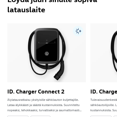
latauslaite
ID. Charger Connect 2
ID. Charg
Älylatausratkaisu yksityisille sähköauton kuljettajille.
Tulevaisuudenkestäv
Lataa älykkäästi ja säästä kustannuksista. Suunniteltu
sähköautoilijoille. 
nopeaksi, tehokkaaksi, turvalliseksi ja saumattomasti
kustannuksista. Suu
integroitavaksi kodin ja sähköauton välille.
turvallisesti ja sau