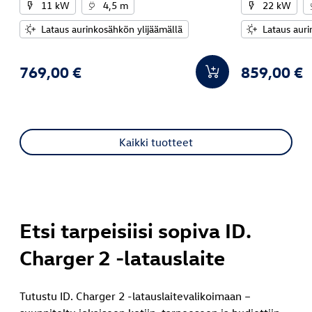
11 kW
4,5 m
22 kW
sähköauton välille.
Lataus aurinkosähkön ylijäämällä
Lataus auri
769,00 €
859,00 €
Kaikki tuotteet
Etsi tarpeisiisi sopiva ID.
Charger 2 -latauslaite
Tutustu ID. Charger 2 -latauslaitevalikoimaan –