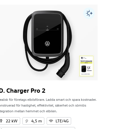
ID. Cha
D. Charger Pro 2
Idealisk för 
ealisk för företags elbilsförare. Ladda smart och spara kostnader.
Konstruerad f
nstruerad för hastighet, effektivitet, säkerhet och sömlös
integration 
ntegration mellan hemmet och elbilen.
22 k
22 kW
4,5 m
LTE/4G