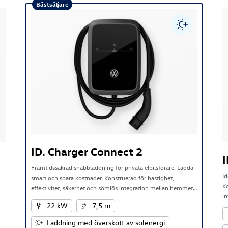
Bästsäljare
ID. Charger Connect 2
I
Framtidssäkrad snabbladdning för privata elbilsförare. Ladda
Id
smart och spara kostnader. Konstruerad för hastighet,
Ko
effektivitet, säkerhet och sömlös integration mellan hemmet
i
och elbilen.
22 kW
7,5 m
Laddning med överskott av solenergi