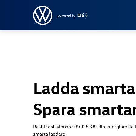
Ladda smarta
Spara smartar
Bäst i test-vinnare för P3: Kör din energiomstä
smarta laddare.