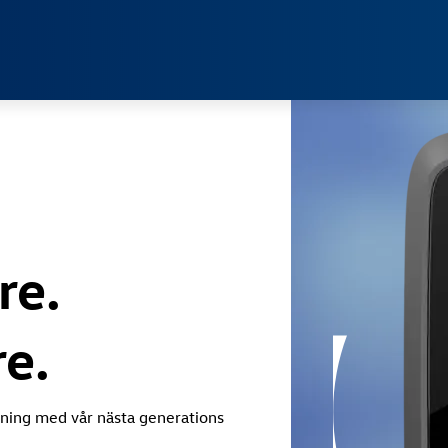
Jump directly to the content area
re.
e.
llning med vår nästa generations