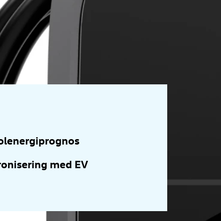
olenergiprognos
ronisering med EV