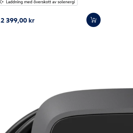
Laddn
Laddning med överskott av solenergi
2 399,00 kr
13 068