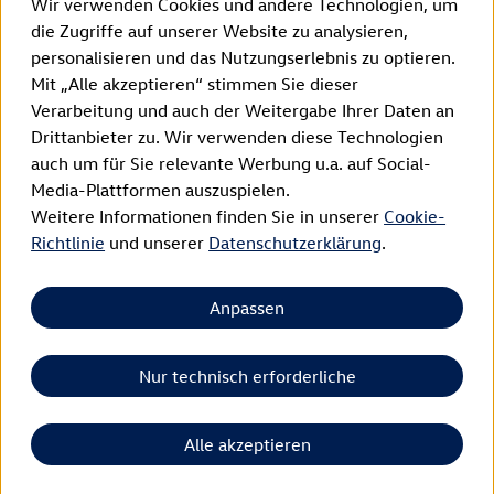
Wir verwenden Cookies und andere Technologien, um
Vertrag widerrufen
die Zugriffe auf unserer Website zu analysieren,
personalisieren und das Nutzungserlebnis zu optieren.
Impressum
Mit „Alle akzeptieren“ stimmen Sie dieser
Verarbeitung und auch der Weitergabe Ihrer Daten an
Datenschutzerklärung
Drittanbieter zu. Wir verwenden diese Technologien
AGB
auch um für Sie relevante Werbung u.a. auf Social-
Media-Plattformen auszuspielen.
WEEE-Registrierung
Weitere Informationen finden Sie in unserer
Cookie-
Richtlinie
und unserer
Datenschutzerklärung
.
Cookie Richtlinien
Widerrufsrecht
Anpassen
EU Data Act
Barrierefreiheit
Nur technisch erforderliche
Lieferland:
Schweiz
Alle akzeptieren
Copyright © 2026