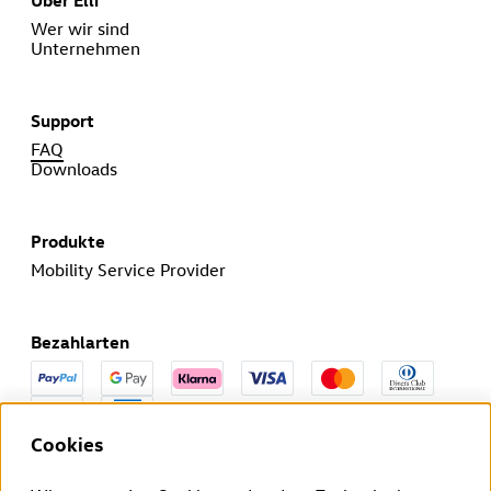
Über Elli
Wer wir sind
Unternehmen
Support
FAQ
Downloads
Produkte
Mobility Service Provider
Bezahlarten
Cookies
Den Widerruf deines Vertrags kannst du innerhalb der
gesetzlichen Frist hier beantragen.