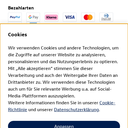
Bezahlarten
Cookies
Den Widerruf deines Vertrags kannst du innerhalb der
gesetzlichen Frist hier beantragen.
Wir verwenden Cookies und andere Technologien, um
Vertrag widerrufen
die Zugriffe auf unserer Website zu analysieren,
personalisieren und das Nutzungserlebnis zu optieren.
Impressum
Mit „Alle akzeptieren“ stimmen Sie dieser
Verarbeitung und auch der Weitergabe Ihrer Daten an
Datenschutzerklärung
Drittanbieter zu. Wir verwenden diese Technologien
AGB
auch um für Sie relevante Werbung u.a. auf Social-
Media-Plattformen auszuspielen.
WEEE-Registrierung
Weitere Informationen finden Sie in unserer
Cookie-
Richtlinie
und unserer
Datenschutzerklärung
.
Cookie Richtlinien
Widerrufsrecht
Anpassen