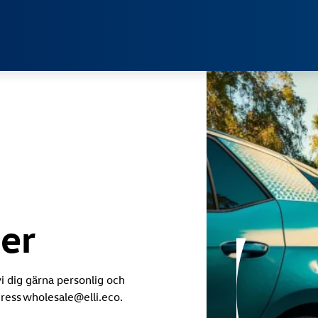
Jump directly to the content area
er
i dig gärna personlig och
dress wholesale@elli.eco.