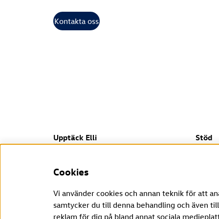
Kontakta oss
Upptäck Elli
Stöd
Vilka vi är
FAQ
Företagssida
Downl
Cookies
Vi använder cookies och annan teknik för att a
Här kan du begära att ångra ditt avtal inom den lagst
samtycker du till denna behandling och även till
reklam för dig på bland annat sociala medieplat