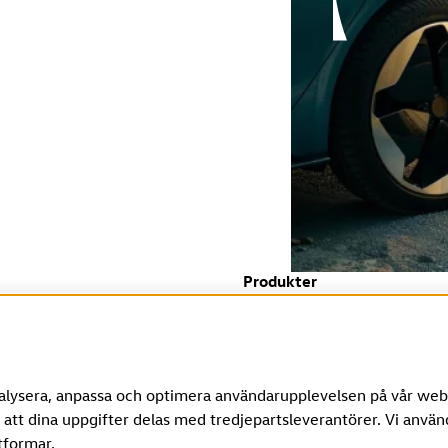
Produkter
Leverantör av mobiltjänster
oads
nalysera, anpassa och optimera användarupplevelsen på vår webb
Ångra avtalet
adgade ångerfristen.
 att dina uppgifter delas med tredjepartsleverantörer. Vi använd
tformar.