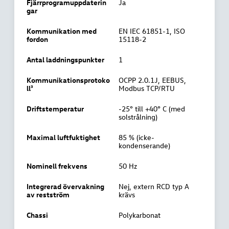
Fjärrprogramuppdaterin
Ja
gar
Kommunikation med
EN IEC 61851-1, ISO
fordon
15118-2
Antal laddningspunkter
1
Kommunikationsprotoko
OCPP 2.0.1J, EEBUS,
ll³
Modbus TCP/RTU
Driftstemperatur
-25° till +40° C (med
solstrålning)
Maximal luftfuktighet
85 % (icke-
kondenserande)
Nominell frekvens
50 Hz
Integrerad övervakning
Nej, extern RCD typ A
av restström
krävs
Chassi
Polykarbonat