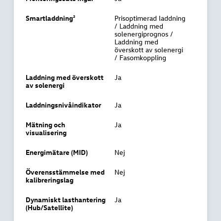
Smartladdning²
Prisoptimerad laddning
/ Laddning med
solenergiprognos /
Laddning med
överskott av solenergi
/ Fasomkoppling
Laddning med överskott
Ja
av solenergi
Laddningsnivåindikator
Ja
Mätning och
Ja
visualisering
Energimätare (MID)
Nej
Överensstämmelse med
Nej
kalibreringslag
Dynamiskt lasthantering
Ja
(Hub/Satellite)