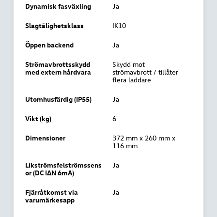
Dynamisk fasväxling
Ja
Slagtålighetsklass
IK10
Öppen backend
Ja
Strömavbrottsskydd
Skydd mot
med extern hårdvara
strömavbrott / tillåter
flera laddare
Utomhusfärdig (IP55)
Ja
Vikt (kg)
6
Dimensioner
372 mm x 260 mm x
116 mm
Likströmsfelströmssens
Ja
or (DC IΔN 6mA)
Fjärråtkomst via
Ja
varumärkesapp