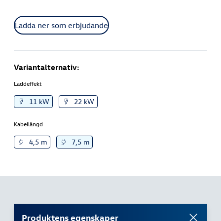
Ladda ner som erbjudande
Variantalternativ:
Laddeffekt
11 kW
22 kW
Kabellängd
4,5 m
7,5 m
Produktens egenskaper