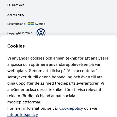
EU Data Act
Accessibility
Leveransland:
Sverige
Copyright © 2026
Cookies
Villkor från Volkswagen Group Charging GmbH
Vi använder cookies och annan teknik för att analysera,
anpassa och optimera användarupplevelsen på vår
¹ LTE
ID. Charger (1. generation från och med 2020):
webbplats. Genom att klicka på "Alla accepterar"
LTE-funktionaliteten får endast användas inom EU:s medlemsländer samt
samtycker du till denna behandling och även till att
i Storbritannien, Schweiz och Norge.
ID. Charger (2. generation från och med 2024):
dina uppgifter delas med tredjepartsleverantörer. Vi
LTE-funktionaliteten får endast användas inom EU:s medlemsländer samt
använder också dessa tekniker för att visa relevant
i Storbritannien, Schweiz, Lichtenstein, Island och Norge.
² Smartladdning
reklam för dig på bland annat sociala
De smarta laddningsfunktionerna är inledningsvis tillgängliga via en länk
medieplattformar.
mellan fordonsappen och Elli Smart Charging-appen. I framtiden kommer
de smarta laddningsfunktionerna att integreras direkt i varumärkesappen.
För mer information, se vår
Cookiepolicy
och vår
³ Kommunikationsprotokoll
Integritetspolicy
.
OCPP-certifikatet krävs för att laddaren ska kunna ansluta till Elli-serverdel