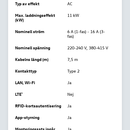
Typ av effekt
AC
Max. laddningseffekt
11 kW
(kW)
Nominell ström
6 A (1-fas) - 16 A (3-
fas)
Nominell spänning
220-240 V, 380-415 V
Kabelns längd (m)
7,5 m
Kontakttyp
Type 2
LAN, Wi-Fi
Ja
LTE¹
Nej
RFID-kortsautentisering
Ja
App-styrning
Ja
Monteringssats ingår
Ja