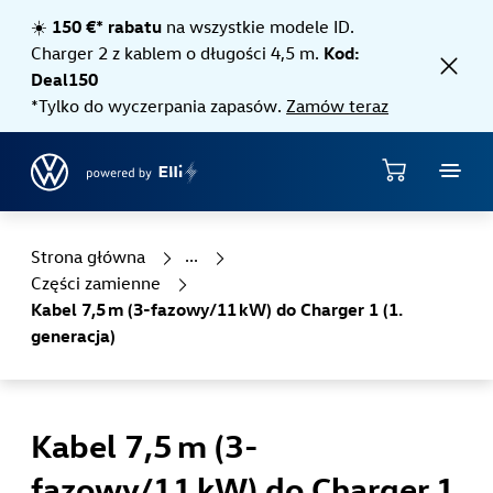
Jump directly to the content area
☀️
150 €* rabatu
na wszystkie modele ID.
Charger 2 z kablem o długości 4,5 m.
Kod:
Deal150
*Tylko do wyczerpania zapasów.
Zamów teraz
Sklep
Strona główna
Części zamienne
Kabel 7,5 m (3-fazowy/11 kW) do Charger 1 (1.
generacja)
Kabel 7,5 m (3-
fazowy/11 kW) do Charger 1