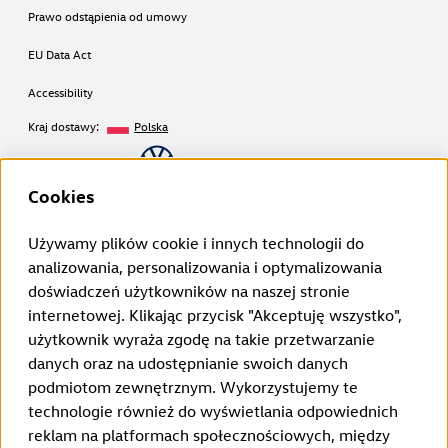
Prawo odstąpienia od umowy
EU Data Act
Accessibility
Kraj dostawy:
Polska
Copyright © 2026
Cookies
Używamy plików cookie i innych technologii do
Zastrzeżenia prawne Volkswagen Group Charging GmbH
analizowania, personalizowania i optymalizowania
¹ LTE
doświadczeń użytkowników na naszej stronie
ID. Charger (1. generacja od 2020 roku):
internetowej. Klikając przycisk "Akceptuję wszystko",
Z funkcji LTE można korzystać wyłącznie w państwach członkowskich
UE, a także w Wielkiej Brytanii, Szwajcarii i Norwegii.
użytkownik wyraża zgodę na takie przetwarzanie
ID. Charger 2 (2. generacja od 2024 roku):
danych oraz na udostępnianie swoich danych
Z funkcji LTE można korzystać wyłącznie w państwach członkowskich
UE, a także w Wielkiej Brytanii, Szwajcarii, Liechtensteinie, Islandii i
podmiotom zewnętrznym. Wykorzystujemy te
Norwegii.
technologie również do wyświetlania odpowiednich
² Inteligentne ładowanie
Funkcje Smart Charging są początkowo dostępne dzięki połączeniu
reklam na platformach społecznościowych, między
aplikacji pojazdu z aplikacją Elli Smart Charging. W przyszłości funkcje