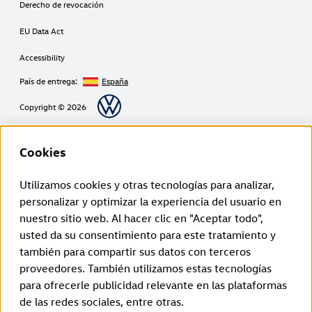
Derecho de revocación
EU Data Act
Accessibility
País de entrega:
España
Copyright © 2026
Cookies
Texto legal de Volkswagen Group Charging GmbH
Utilizamos cookies y otras tecnologías para analizar,
¹ LTE
personalizar y optimizar la experiencia del usuario en
ID. Charger (1. generación a partir de 2020):
La funcionalidad LTE solo puede utilizarse en los Estados miembros de la
nuestro sitio web. Al hacer clic en "Aceptar todo",
UE, así como en el Reino Unido, Suiza y Noruega.
usted da su consentimiento para este tratamiento y
ID. Charger 2 (2. generación a partir de 2024):
La funcionalidad LTE solo puede utilizarse en los Estados miembros de la
también para compartir sus datos con terceros
UE, así como en el Reino Unido, Suiza, Liechtenstein, Islandia y Noruega.
proveedores. También utilizamos estas tecnologías
² Carga inteligente
Las funciones de carga inteligente están disponibles en un principio a
para ofrecerle publicidad relevante en las plataformas
través de un enlace entre la aplicación del vehículo y la aplicación Elli
de las redes sociales, entre otras.
Smart Charging. En el futuro, las funciones de carga inteligente se