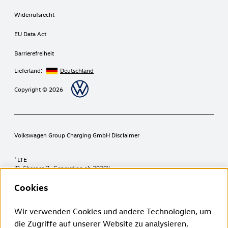
Widerrufsrecht
EU Data Act
Barrierefreiheit
Lieferland:
Deutschland
Copyright © 2026
Volkswagen Group Charging GmbH Disclaimer
¹ LTE
ID. Charger (1. Generation ab 2020):
Die LTE-Funktionalität darf ausschließlich innerhalb der EU-
Mitgliedsstaaten sowie im Vereinigten Königreich, der Schweiz, und
Cookies
Norwegen genutzt werden.
ID. Charger 2 (2. Generation ab 2024):
Die LTE-Funktionalität darf ausschließlich innerhalb der EU-
Wir verwenden Cookies und andere Technologien, um
Mitgliedsstaaten sowie im Vereinigten Königreich, der Schweiz,
die Zugriffe auf unserer Website zu analysieren,
Liechtenstein, Island und Norwegen genutzt werden.