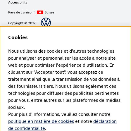
Accessibility
Pays de livraison:
Suisse
Copyright © 2026
Cookies
Avertissement de Volkswagen Group Charging GmbH
Nous utilisons des cookies et d'autres technologies
pour analyser et personnaliser les accès à notre site
¹ LTE
ID. Charger (1ère génération à partir de 2020):
web et pour optimiser l'expérience d'utilisation. En
La fonctionnalité LTE ne peut être utilisée que dans les États membres de
cliquant sur "Accepter tout", vous acceptez ce
l’UE ainsi qu’au Royaume-Uni, en Suisse et en Norvège.
ID. Charger 2 (2ème génération à partir de 2024):
traitement ainsi que la transmission de vos données à
La fonctionnalité LTE ne peut être utilisée que dans les États membres de
des fournisseurs tiers. Nous utilisons également ces
l’UE ainsi qu’au Royaume-Uni, en Suisse, au Liechtenstein, en Islande et
en Norvège.
technologies pour diffuser des publicités pertinentes
² Recharge intelligente:
pour vous, entre autres sur les plateformes de médias
Les fonctions de recharge intelligente sont initialement disponibles via un
lien entre l’application du véhicule et l’application Elli Smart Charging. À
sociaux.
l’avenir, les fonctions de recharge intelligente seront intégrées directement
Pour plus d'informations, veuillez consulter notre
dans l’application de la marque.
³ Protocole de communication
politique en matière de cookies
et notre
déclaration
Le certificat OCPP est nécessaire pour permettre à la borne de recharge de
de confidentialité
.
se connecter au backend Elli et d’utiliser les fonctions en ligne. Il est