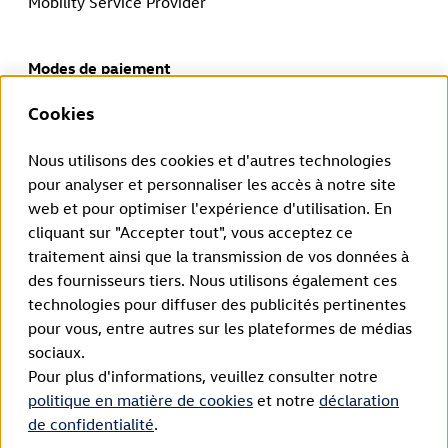
Mobility Service Provider
Modes de paiement
Cookies
Nous utilisons des cookies et d'autres technologies
Tu peux demander la rétractation de ton contrat ici, dans le
délai prévu par la loi.
pour analyser et personnaliser les accès à notre site
web et pour optimiser l'expérience d'utilisation. En
Rétractation du contrat
cliquant sur "Accepter tout", vous acceptez ce
traitement ainsi que la transmission de vos données à
Mentions légales
des fournisseurs tiers. Nous utilisons également ces
technologies pour diffuser des publicités pertinentes
Déclaration de confidentialité
pour vous, entre autres sur les plateformes de médias
Conditions générales
sociaux.
Pour plus d'informations, veuillez consulter notre
Enregistrement WEEE
politique en matière de cookies
et notre
déclaration
de confidentialité
.
Politique d’utilisation des cookies