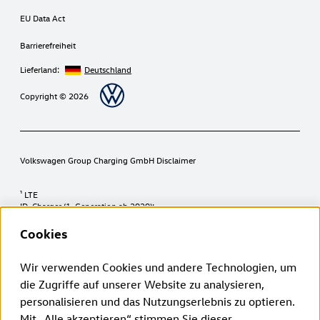
EU Data Act
Barrierefreiheit
Lieferland:
Deutschland
Copyright © 2026
Volkswagen Group Charging GmbH Disclaimer
¹ LTE
ID. Charger (1. Generation ab 2020):
Die LTE-Funktionalität darf ausschließlich innerhalb der EU-
Mitgliedsstaaten sowie im Vereinigten Königreich, der Schweiz, und
Cookies
Norwegen genutzt werden.
ID. Charger 2 (2. Generation ab 2024):
Die LTE-Funktionalität darf ausschließlich innerhalb der EU-
Wir verwenden Cookies und andere Technologien, um
Mitgliedsstaaten sowie im Vereinigten Königreich, der Schweiz,
die Zugriffe auf unserer Website zu analysieren,
Liechtenstein, Island und Norwegen genutzt werden.
personalisieren und das Nutzungserlebnis zu optieren.
² Intelligentes Laden:
Mit „Alle akzeptieren“ stimmen Sie dieser