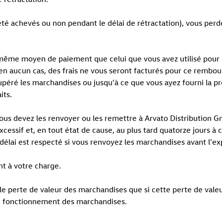
 été achevés ou non pendant le délai de rétractation), vous perd
ême moyen de paiement que celui que vous avez utilisé pour la t
 aucun cas, des frais ne vous seront facturés pour ce rembo
éré les marchandises ou jusqu'à ce que vous ayez fourni la p
its.
us devez les renvoyer ou les remettre à Arvato Distribution 
xcessif et, en tout état de cause, au plus tard quatorze jours 
délai est respecté si vous renvoyez les marchandises avant l'ex
ont à votre charge.
e perte de valeur des marchandises que si cette perte de vale
t le fonctionnement des marchandises.