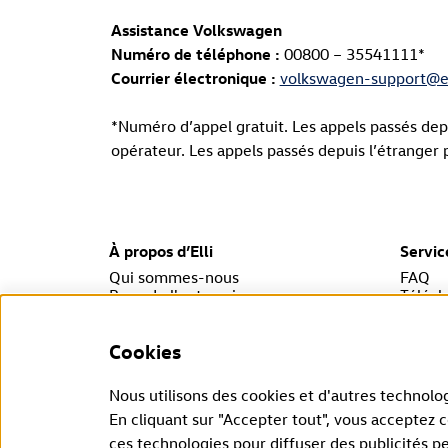
Assistance Volkswagen
Numéro de téléphone :
00800 – 35541111*
Courrier électronique :
volkswagen-support@el
*Numéro d’appel gratuit. Les appels passés depu
opérateur. Les appels passés depuis l’étranger p
À propos d’Elli
Servic
Qui sommes-nous
FAQ
Page de l'entreprise
Téléc
Cookies
Tu peux demander la rétractation de ton contrat ici, da
Nous utilisons des cookies et d'autres technolog
En cliquant sur "Accepter tout", vous acceptez 
ces technologies pour diffuser des publicités p