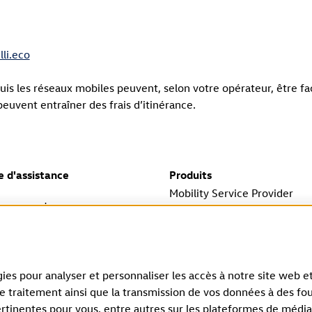
li.eco
is les réseaux mobiles peuvent, selon votre opérateur, être fa
euvent entraîner des frais d’itinérance.
e d'assistance
Produits
Mobility Service Provider
hargements
Rétractation du contrat
ns le délai prévu par la loi.
ies pour analyser et personnaliser les accès à notre site web et
ce traitement ainsi que la transmission de vos données à des fou
ertinentes pour vous, entre autres sur les plateformes de média