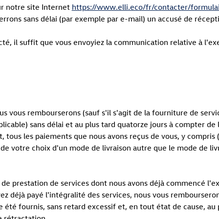
ur notre site Internet
https://www.elli.eco/fr/contacter/formu
verrons sans délai (par exemple par e-mail) un accusé de récept
té, il suffit que vous envoyiez la communication relative à l'exe
ous vous rembourserons (sauf s'il s'agit de la fourniture de ser
plicable) sans délai et au plus tard quatorze jours à compter de 
 tous les paiements que nous avons reçus de vous, y compris (le 
 de votre choix d'un mode de livraison autre que le mode de li
t de prestation de services dont nous avons déjà commencé l'ex
avez déjà payé l'intégralité des services, nous vous rembourser
e été fournis, sans retard excessif et, en tout état de cause, au
e rétractation.