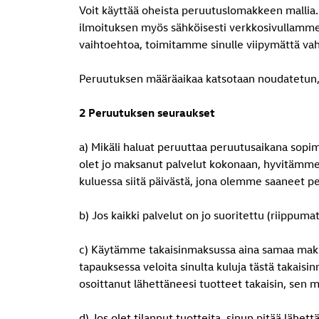
Voit käyttää oheista peruutuslomakkeen mallia. 
ilmoituksen myös sähköisesti verkkosivullamm
vaihtoehtoa, toimitamme sinulle viipymättä va
Peruutuksen määräaikaa katsotaan noudatetun,
2 Peruutuksen seuraukset
a) Mikäli haluat peruuttaa peruutusaikana sopim
olet jo maksanut palvelut kokonaan, hyvitämme s
kuluessa siitä päivästä, jona olemme saaneet p
b) Jos kaikki palvelut on jo suoritettu (riippum
c) Käytämme takaisinmaksussa aina samaa maks
tapauksessa veloita sinulta kuluja tästä takai
osoittanut lähettäneesi tuotteet takaisin, sen
d) Jos olet tilannut tuotteita, sinun pitää läh