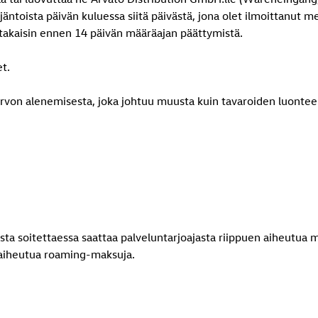
äntoista päivän kuluessa siitä päivästä, jona olet ilmoittanut m
 takaisin ennen 14 päivän määräajan päättymistä.
et.
 arvon alenemisesta, joka johtuu muusta kuin tavaroiden luontee
 soitettaessa saattaa palveluntarjoajasta riippuen aiheutua m
 aiheutua roaming-maksuja.