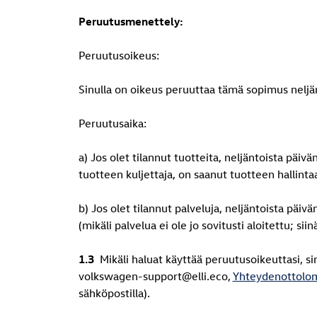
Peruutusmenettely:
Peruutusoikeus:
Sinulla on oikeus peruuttaa tämä sopimus neljän
Peruutusaika:
a) Jos olet tilannut tuotteita, neljäntoista päiv
tuotteen kuljettaja, on saanut tuotteen hallint
b) Jos olet tilannut palveluja, neljäntoista päi
(mikäli palvelua ei ole jo sovitusti aloitettu; si
1.3
Mikäli haluat käyttää peruutusoikeuttasi, 
volkswagen-support@elli.eco,
Yhteydenottolo
sähköpostilla).