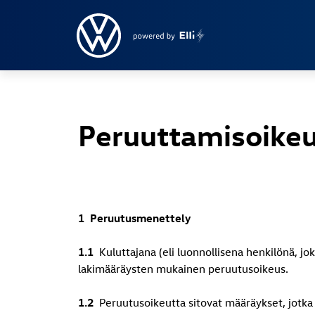
Peruuttamisoike
1 Peruutusmenettely
1.1
Kuluttajana (eli luonnollisena henkilönä, jok
lakimääräysten mukainen peruutusoikeus.
1.2
Peruutusoikeutta sitovat määräykset, jotka 