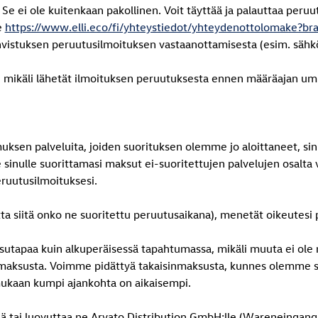
Se ei ole kuitenkaan pakollinen. Voit täyttää ja palauttaa peru
e
https://www.elli.eco/fi/yhteystiedot/yhteydenottolomake?b
hvistuksen peruutusilmoituksen vastaanottamisesta (esim. sähk
 mikäli lähetät ilmoituksen peruutuksesta ennen määräajan u
uksen palveluita, joiden suorituksen olemme jo aloittaneet, sin
inulle suorittamasi maksut ei-suoritettujen palvelujen osalta v
eruutusilmoituksesi.
atta siitä onko ne suoritettu peruutusaikana), menetät oikeutesi
utapaa kuin alkuperäisessä tapahtumassa, mikäli muuta ei ole
sinmaksusta. Voimme pidättyä takaisinmaksusta, kunnes olemme sa
 mukaan kumpi ajankohta on aikaisempi.
ettää tai luovuttaa ne Arvato Distribution GmbH:lle (Wareneingan