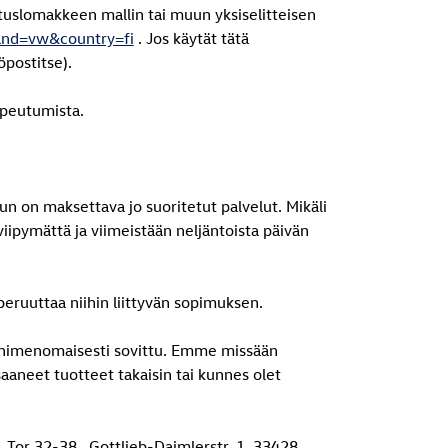
utuslomakkeen mallin tai muun yksiselitteisen
rand=vw&country=fi
. Jos käytät tätä
öpostitse).
mpeutumista.
un on maksettava jo suoritetut palvelut. Mikäli
iipymättä ja viimeistään neljäntoista päivän
 peruuttaa niihin liittyvän sopimuksen.
 nimenomaisesti sovittu. Emme missään
aneet tuotteet takaisin tai kunnes olet
g, Tor 32-38, Gottlieb-Daimlerstr. 1, 33428