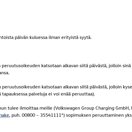
toista päivän kuluessa ilman erityistä syytä.
än peruutusoikeuden katsotaan alkavan siitä päivästä, jolloin sin
aansa.
vän peruutusoikeuden katsotaan alkavan siitä päivästä, jolloin ky
inä tapauksessa palveluja ei voi enää peruuttaa).
sinun tulee ilmoittaa meille (Volkswagen Group Charging GmbH, 
make
, puh. 00800 – 35541111*) sopimuksen peruuttaminen yksiseli