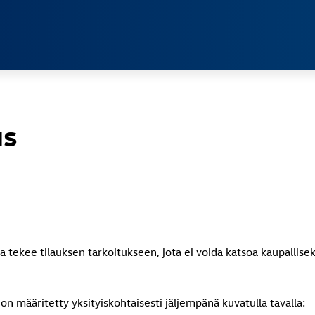
Jump directly to the content area
us
a tekee tilauksen tarkoitukseen, jota ei voida katsoa kaupallisek
on määritetty yksityiskohtaisesti jäljempänä kuvatulla tavalla: