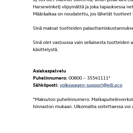
Harsewinkel) viipymättä ja joka tapauksessa nelj
Määräaikaa on noudatettu, jos lähetät tuotteet
Sinä maksat tuotteiden palauttamiskustannuks
Sinä olet vastuussa vain sellaisesta tuotteiden
käsittelystä.
Asiakaspalvelu
Puhelinnumero:
00800 – 35541111*
Sähköposti:
volkswagen-support@elli.eco
*Maksuton puhelinnumero. Matkapuhelinverkoista
hinnaston mukaan. Ulkomailta soitettaessa voi