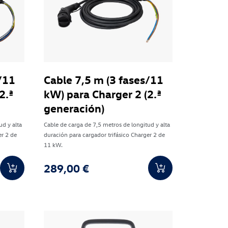
/11
Cable 7,5 m (3 fases/11
2.ª
kW) para Charger 2 (2.ª
generación)
ud y alta
Cable de carga de 7,5 metros de longitud y alta
er 2 de
duración para cargador trifásico Charger 2 de
11 kW.
289,00 €