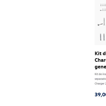
Kit 
Char
gene
Kit de in
separador
Charger 
39,0