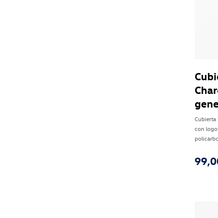
Cubi
Char
gene
Cubierta 
con logo
policarb
99,0