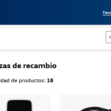
Jump directly to the content area
Tien
zas de recambio
18
idad de productos: