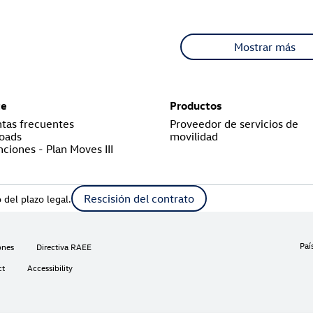
Mostrar más
te
Productos
tas frecuentes
Proveedor de servicios de
oads
movilidad
ciones - Plan Moves III
Rescisión del contrato
 del plazo legal.
Paí
ones
Directiva RAEE
ct
Accessibility