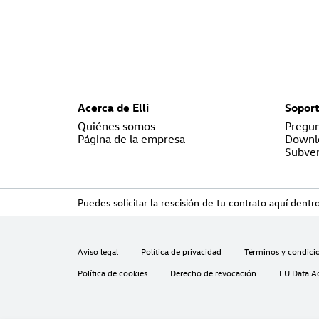
Acerca de Elli
Sopor
Quiénes somos
Pregun
Página de la empresa
Downl
Subven
Puedes solicitar la rescisión de tu contrato aquí dentro
Aviso legal
Política de privacidad
Términos y condici
Política de cookies
Derecho de revocación
EU Data A