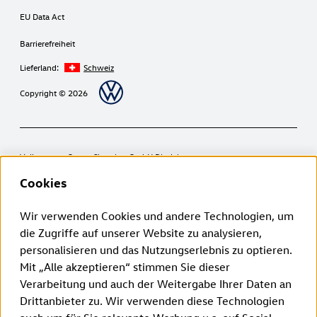
EU Data Act
Barrierefreiheit
Lieferland:
Schweiz
Copyright © 2026
Volkswagen Group Charging GmbH Disclaimer
¹ LTE:
Cookies
Elli Charger (1. Generation ab 2020):
Die LTE-Funktionalität darf ausschließlich innerhalb der EU-
Mitgliedsstaaten sowie im Vereinigten Königreich, der Schweiz, und
Wir verwenden Cookies und andere Technologien, um
Norwegen genutzt werden.
die Zugriffe auf unserer Website zu analysieren,
Elli Charger 2 (2. Generation ab 2024):
Die LTE-Funktionalität darf ausschließlich innerhalb der EU-
personalisieren und das Nutzungserlebnis zu optieren.
Mitgliedsstaaten sowie im Vereinigten Königreich, der Schweiz,
Mit „Alle akzeptieren“ stimmen Sie dieser
Liechtenstein, Island und Norwegen genutzt werden.
² Intelligentes Laden:
Verarbeitung und auch der Weitergabe Ihrer Daten an
Die Smart Charging Funktionen sind zunächst über eine Verlinkung der
Drittanbieter zu. Wir verwenden diese Technologien
Fahrzeug-App mit der Elli Smart Charging App verfügbar. Perspektivisch
werden die Smart Charging Funktionen direkt in der Marken App