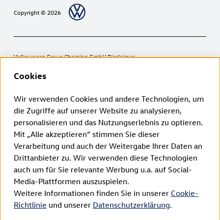
Copyright © 2026
Volkswagen Group Charging GmbH Disclaimer
¹ LTE:
Cookies
Elli Charger (1. Generation ab 2020):
Die LTE-Funktionalität darf ausschließlich innerhalb der EU-
Mitgliedsstaaten sowie im Vereinigten Königreich, der Schweiz, und
Wir verwenden Cookies und andere Technologien, um
Norwegen genutzt werden.
die Zugriffe auf unserer Website zu analysieren,
Elli Charger 2 (2. Generation ab 2024):
Die LTE-Funktionalität darf ausschließlich innerhalb der EU-
personalisieren und das Nutzungserlebnis zu optieren.
Mitgliedsstaaten sowie im Vereinigten Königreich, der Schweiz,
Mit „Alle akzeptieren“ stimmen Sie dieser
Liechtenstein, Island und Norwegen genutzt werden.
² Intelligentes Laden:
Verarbeitung und auch der Weitergabe Ihrer Daten an
Die Smart Charging Funktionen sind zunächst über eine Verlinkung der
Drittanbieter zu. Wir verwenden diese Technologien
Fahrzeug-App mit der Elli Smart Charging App verfügbar. Perspektivisch
werden die Smart Charging Funktionen direkt in der Marken App
auch um für Sie relevante Werbung u.a. auf Social-
integriert.
Media-Plattformen auszuspielen.
³ Kommunikationsprotokoll:
Das OCPP-Zertifikat wird benötigt, damit sich die Wallbox mit dem Elli-
Weitere Informationen finden Sie in unserer
Cookie-
Backend verbinden kann und die Online-Funktionen genutzt werden
Richtlinie
und unserer
Datenschutzerklärung
.
können. Es ist ab dem Produktionsdatum der Wallbox für einen Zeitraum
von 2 Jahren gültig .Vor Ablauf der Frist wird bei vorhandener