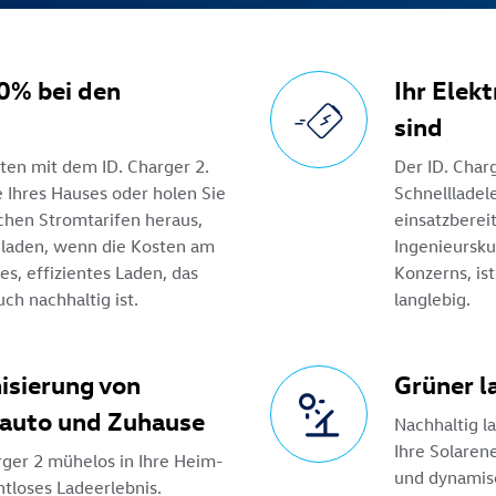
40% bei den
Ihr Elekt
sind
ten mit dem ID. Charger 2.
Der ID. Char
e Ihres Hauses oder holen Sie
Schnellladele
chen Stromtarifen heraus,
einsatzbereit
 laden, wenn die Kosten am
Ingenieursku
tes, effizientes Laden, das
Konzerns, is
ch nachhaltig ist.
langlebig.
isierung von
Grüner l
oauto und Zuhause
Nachhaltig l
Ihre Solaren
rger 2 mühelos in Ihre Heim-
und dynamis
tloses Ladeerlebnis.