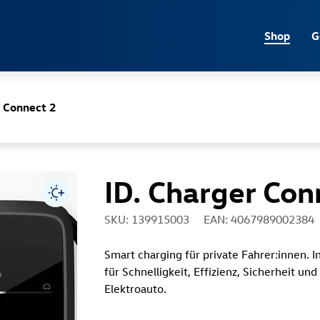
Jump directly to the content area
Shop
G
r Connect 2
ID. Charger Con
SKU: 139915003
EAN: 4067989002384
Smart charging für private Fahrer:innen. I
für Schnelligkeit, Effizienz, Sicherheit u
Elektroauto.