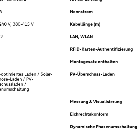
W
Nennstrom
240 V, 380-415 V
Kabellänge (m)
 2
LAN, WLAN
RFID-Karten-Authentifizierung
Montagesatz enthalten
-optimiertes Laden / Solar-
PV-Überschuss-Laden
nose-Laden / PV-
schussladen /
enumschaltung
Messung & Visualisierung
Eichrechtskonform
Dynamische Phasenumschaltung