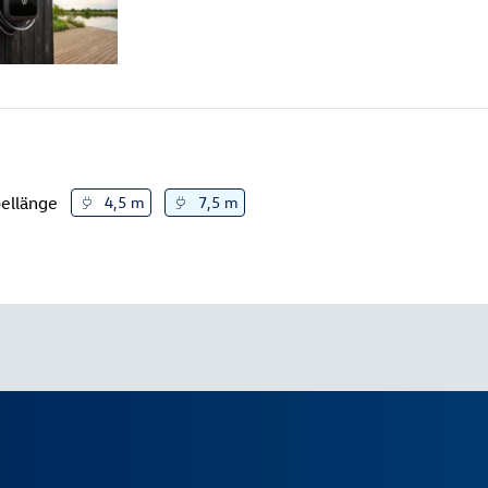
ellänge
4,5 m
7,5 m