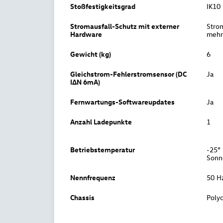
Stoßfestigkeitsgrad
IK10
Stromausfall-Schutz mit externer
Strom
Hardware
mehr
Gewicht (kg)
6
Gleichstrom-Fehlerstromsensor (DC
Ja
IΔN 6mA)
Fernwartungs-Softwareupdates
Ja
Anzahl Ladepunkte
1
Betriebstemperatur
-25° 
Sonn
Nennfrequenz
50 H
Chassis
Poly