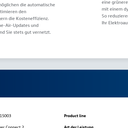
eine grünere
möglichen die automatische
mit einem dy
ptimieren den
So reduziere
ern die Kosteneffizienz.
Ihr Elektroau
he-Air-Updates und
d Sie stets gut vernetzt.
15003
Product line
ger Connect 2
Art der Leistung