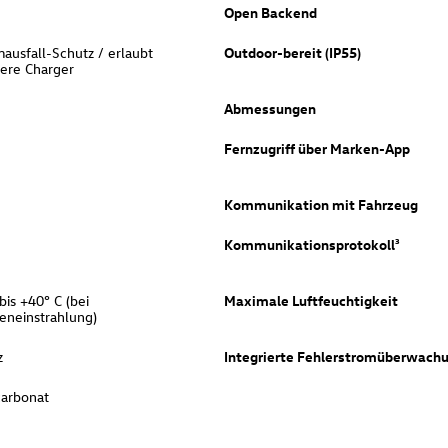
Open Backend
ausfall-Schutz / erlaubt
Outdoor-bereit (IP55)
ere Charger
Abmessungen
Fernzugriff über Marken-App
Kommunikation mit Fahrzeug
Kommunikationsprotokoll³
bis +40° C (bei
Maximale Luftfeuchtigkeit
eneinstrahlung)
z
Integrierte Fehlerstromüberwach
carbonat