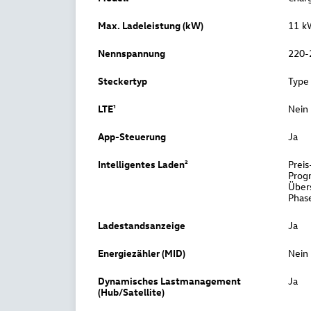
Max. Ladeleistung (kW)
11 k
Nennspannung
220-
Steckertyp
Type
LTE¹
Nein
App-Steuerung
Ja
Intelligentes Laden²
Preis
Prog
Über
Phas
Ladestandsanzeige
Ja
Energiezähler (MID)
Nein
Dynamisches Lastmanagement
Ja
(Hub/Satellite)