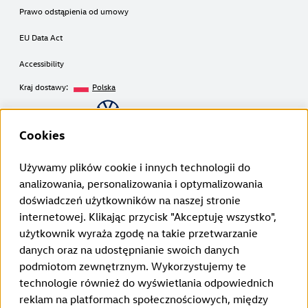
Prawo odstąpienia od umowy
EU Data Act
Accessibility
Kraj dostawy:
Polska
Copyright © 2026
Cookies
Używamy plików cookie i innych technologii do
Zastrzeżenia prawne Volkswagen Group Charging GmbH
analizowania, personalizowania i optymalizowania
¹ LTE
doświadczeń użytkowników na naszej stronie
ID. Charger (1. generacja od 2020 roku):
internetowej. Klikając przycisk "Akceptuję wszystko",
Z funkcji LTE można korzystać wyłącznie w państwach członkowskich
UE, a także w Wielkiej Brytanii, Szwajcarii i Norwegii.
użytkownik wyraża zgodę na takie przetwarzanie
ID. Charger 2 (2. generacja od 2024 roku):
danych oraz na udostępnianie swoich danych
Z funkcji LTE można korzystać wyłącznie w państwach członkowskich
UE, a także w Wielkiej Brytanii, Szwajcarii, Liechtensteinie, Islandii i
podmiotom zewnętrznym. Wykorzystujemy te
Norwegii.
technologie również do wyświetlania odpowiednich
² Inteligentne ładowanie
Funkcje Smart Charging są początkowo dostępne dzięki połączeniu
reklam na platformach społecznościowych, między
aplikacji pojazdu z aplikacją Elli Smart Charging. W przyszłości funkcje