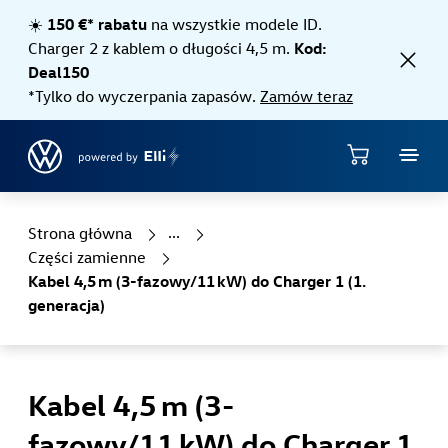
Jump directly to the content area
☀️
150 €* rabatu
na wszystkie modele ID.
Charger 2 z kablem o długości 4,5 m.
Kod:
Deal150
*Tylko do wyczerpania zapasów.
Zamów teraz
Sklep
Strona główna
Części zamienne
Kabel 4,5 m (3-fazowy/11 kW) do Charger 1 (1.
generacja)
Kabel 4,5 m (3-
fazowy/11 kW) do Charger 1