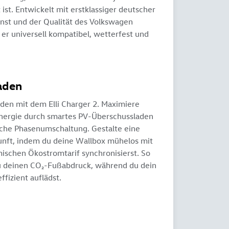
 ist. Entwickelt mit erstklassiger deutscher
nst und der Qualität des Volkswagen
t er universell kompatibel, wetterfest und
aden
aden mit dem Elli Charger 2. Maximiere
energie durch smartes PV-Überschussladen
che Phasenumschaltung. Gestalte eine
nft, indem du deine Wallbox mühelos mit
schen Ökostromtarif synchronisierst. So
u deinen CO₂-Fußabdruck, während du dein
ffizient auflädst.