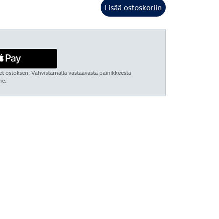
Lisää ostoskoriin
et ostoksen. Vahvistamalla vastaavasta painikkeesta
me.