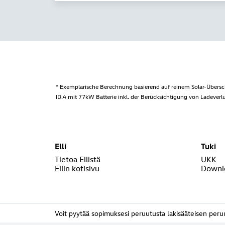
* Exemplarische Berechnung basierend auf reinem Solar-Übersch
ID.4 mit 77kW Batterie inkl. der Berücksichtigung von Ladeverlu
Elli
Tuki
Tietoa Ellistä
UKK
Ellin kotisivu
Downl
Voit pyytää sopimuksesi peruutusta lakisääteisen peru