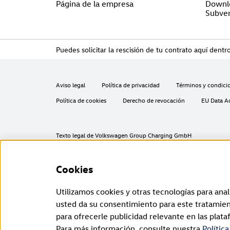
Página de la empresa
Downl
Subven
Puedes solicitar la rescisión de tu contrato aquí dentro
Aviso legal
Política de privacidad
Términos y condici
Política de cookies
Derecho de revocación
EU Data A
Texto legal de Volkswagen Group Charging GmbH
¹ LTE
ID. Charger (1. generación a partir de 2020):
Cookies
La funcionalidad LTE solo puede utilizarse en los Estados miemb
ID. Charger 2 (2. generación a partir de 2024):
La funcionalidad LTE solo puede utilizarse en los Estados miembr
Utilizamos cookies y otras tecnologías para anali
² Carga inteligente
Las funciones de carga inteligente están disponibles en un princip
usted da su consentimiento para este tratamien
integrarán directamente en la aplicación de la marca.
para ofrecerle publicidad relevante en las plata
³ Protocolo de comunicación
El certificado OCPP es necesario para que el cargador pueda conec
Para más información, consulte nuestra
Polític