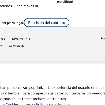
oads
movilidad
ciones - Plan Moves III
Rescisión del contrato
 del plazo legal.
Paí
ones
Directiva RAEE
ct
Accessibility
ros de la UE, así como en el Reino Unido, Suiza y Noruega.
os de la UE, así como en el Reino Unido, Suiza, Liechtenstein, Islandia y Noruega.
zar, personalizar y optimizar la experiencia del usuario en nuest
io a través de un enlace entre la aplicación del vehículo y la aplicación Elli Smart Cha
to y también para compartir sus datos con terceros proveedore
formas de las redes sociales, entre otras.
tarse al “backend” de Elli y puedan utilizarse las funciones en línea. Es válido durant
a de Cookies
y nuestra
Política de Privacidad
.