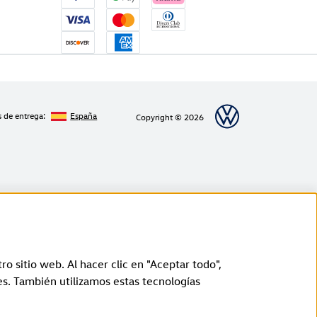
s de entrega:
España
Copyright © 2026
ro sitio web. Al hacer clic en "Aceptar todo",
rging. En el futuro, las funciones de carga inteligente se
s. También utilizamos estas tecnologías
e un periodo de 2 años a partir de la fecha de fabricación del