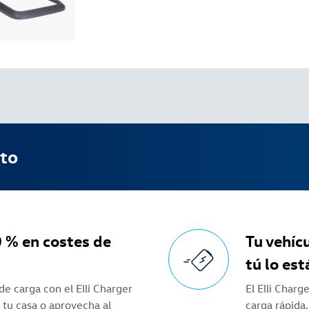
cto
 % en costes de
Tu vehícu
tú lo est
e carga con el Elli Charger
El Elli Char
e tu casa o aprovecha al
carga rápida