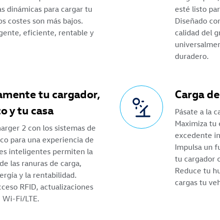
as dinámicas para cargar tu
esté listo p
os costes son más bajos.
Diseñado con
gente, eficiente, rentable y
calidad del 
universalmen
duradero.
amente tu cargador,
Carga de
co y tu casa
Pásate a la c
Maximiza tu 
harger 2 con los sistemas de
excedente in
rico para una experiencia de
Impulsa un f
es inteligentes permiten la
tu cargador c
de las ranuras de carga,
Reduce tu hu
rgía y la rentabilidad.
cargas tu ve
ceso RFID, actualizaciones
d Wi-Fi/LTE.