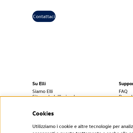
Contattaci
Su Elli
Suppo
Siamo Elli
FAQ
Sito web dell'azienda
Downl
ID. Cha
Cookies
Puoi richiedere il recesso dal tuo contratto qui, entro i
Utilizziamo i cookie e altre tecnologie per anali