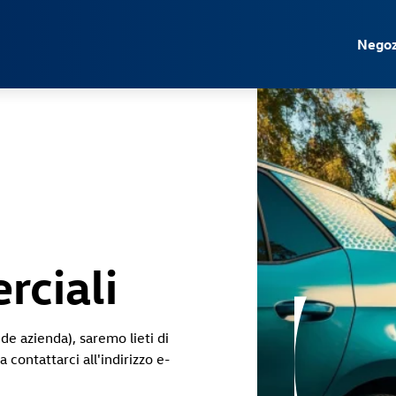
Jump directly to the content area
Negoz
rciali
de azienda), saremo lieti di
 contattarci all'indirizzo e-