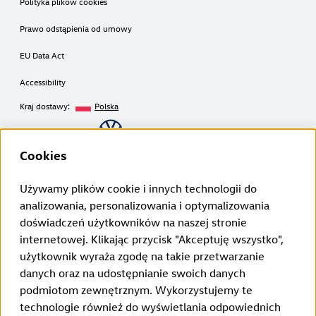
Polityka plików cookies
Prawo odstąpienia od umowy
EU Data Act
Accessibility
Kraj dostawy:
Polska
Copyright © 2026
Cookies
Używamy plików cookie i innych technologii do
Zastrzeżenia prawne Volkswagen Group Charging GmbH
analizowania, personalizowania i optymalizowania
¹ LTE
doświadczeń użytkowników na naszej stronie
ID. Charger (1. generacja od 2020 roku):
internetowej. Klikając przycisk "Akceptuję wszystko",
Z funkcji LTE można korzystać wyłącznie w państwach członkowskich
UE, a także w Wielkiej Brytanii, Szwajcarii i Norwegii.
użytkownik wyraża zgodę na takie przetwarzanie
ID. Charger 2 (2. generacja od 2024 roku):
danych oraz na udostępnianie swoich danych
Z funkcji LTE można korzystać wyłącznie w państwach członkowskich
UE, a także w Wielkiej Brytanii, Szwajcarii, Liechtensteinie, Islandii i
podmiotom zewnętrznym. Wykorzystujemy te
Norwegii.
technologie również do wyświetlania odpowiednich
² Inteligentne ładowanie