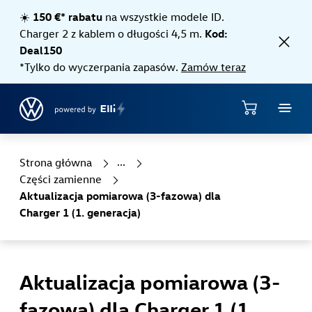
Jump directly to the content area
☀️
150 €* rabatu
na wszystkie modele ID.
Charger 2 z kablem o długości 4,5 m.
Kod:
Deal150
*Tylko do wyczerpania zapasów.
Zamów teraz
Sklep
Strona główna
Części zamienne
Aktualizacja pomiarowa (3-fazowa) dla
Charger 1 (1. generacja)
Aktualizacja pomiarowa (3-
fazowa) dla Charger 1 (1.