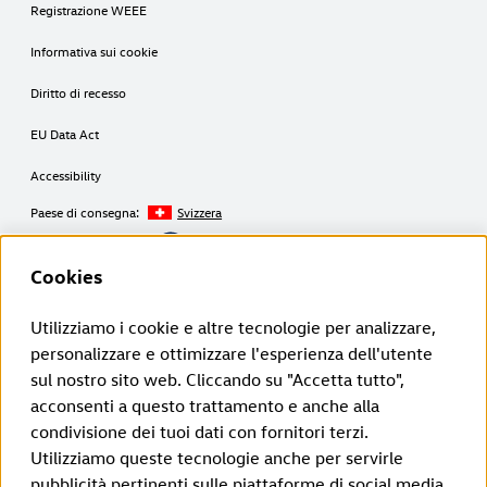
Registrazione WEEE
Informativa sui cookie
Diritto di recesso
EU Data Act
Accessibility
Paese di consegna:
Svizzera
Copyright © 2026
Cookies
Utilizziamo i cookie e altre tecnologie per analizzare,
Disclaimer Volkswagen Group Charging GmbH
personalizzare e ottimizzare l'esperienza dell'utente
sul nostro sito web. Cliccando su "Accetta tutto",
¹ LTE
ID. Charger (1ª generazione a partire dal 2020):
acconsenti a questo trattamento e anche alla
La funcionalidad LTE solo puede utilizarse en los Estados miembros de la
condivisione dei tuoi dati con fornitori terzi.
UE, así como en el Reino Unido, Suiza y Noruega.
ID. Charger 2 (2ª generazione a partire dal 2024):
Utilizziamo queste tecnologie anche per servirle
La funcionalidad LTE solo puede utilizarse en los Estados miembros de la
pubblicità pertinenti sulle piattaforme di social media,