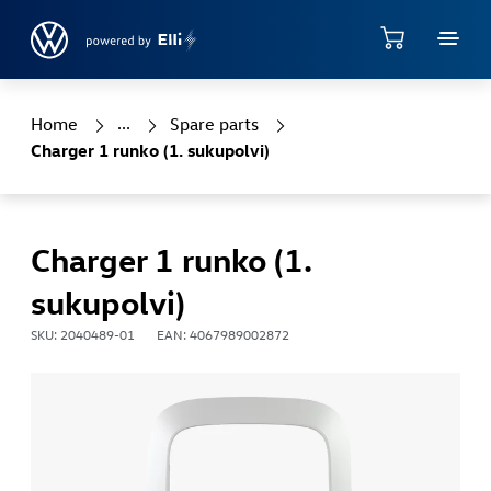
Jump directly to the content area
Shop
Home
Spare parts
Charger 1 runko (1. sukupolvi)
Charger 1 runko (1.
sukupolvi)
SKU: 2040489-01
EAN: 4067989002872