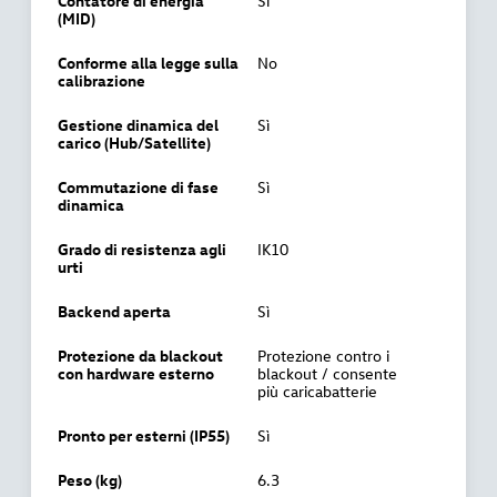
Contatore di energia
Sì
(MID)
Conforme alla legge sulla
No
calibrazione
Gestione dinamica del
Sì
carico (Hub/Satellite)
Commutazione di fase
Sì
dinamica
Grado di resistenza agli
IK10
urti
Backend aperta
Sì
Protezione da blackout
Protezione contro i
con hardware esterno
blackout / consente
più caricabatterie
Pronto per esterni (IP55)
Sì
Peso (kg)
6.3