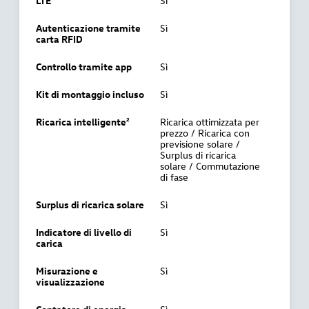
LTE¹
Sì
Autenticazione tramite
Sì
carta RFID
Controllo tramite app
Sì
Kit di montaggio incluso
Sì
Ricarica intelligente²
Ricarica ottimizzata per
prezzo / Ricarica con
previsione solare /
Surplus di ricarica
solare / Commutazione
di fase
Surplus di ricarica solare
Sì
Indicatore di livello di
Sì
carica
Misurazione e
Sì
visualizzazione