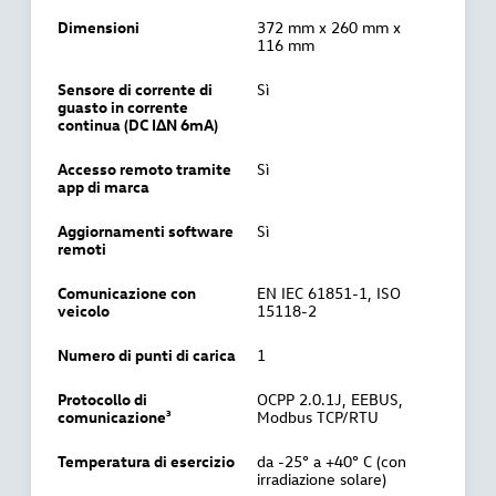
Dimensioni
372 mm x 260 mm x
116 mm
Sensore di corrente di
Sì
guasto in corrente
continua (DC IΔN 6mA)
Accesso remoto tramite
Sì
app di marca
Aggiornamenti software
Sì
remoti
Comunicazione con
EN IEC 61851-1, ISO
veicolo
15118-2
Numero di punti di carica
1
Protocollo di
OCPP 2.0.1J, EEBUS,
comunicazione³
Modbus TCP/RTU
Temperatura di esercizio
da -25° a +40° C (con
irradiazione solare)