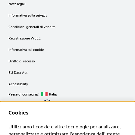
Note legali
Informativa sulla privacy
Condizioni generali di vendita
Registrazione WEEE
Informativa sui cookie
Diritto di recesso
EU Data Act
Accessibility
Paese di consegna:
Italia
Copyright © 2026
Cookies
Utilizziamo i cookie e altre tecnologie per analizzare,
Disclaimer Volkswagen Group Charging GmbH
personalizzare e ottimizzare l'esperienza dell'utente