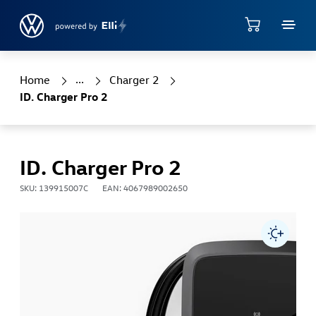
Jump directly to the content area
Negozio
Home
Charger 2
ID. Charger Pro 2
ID. Charger Pro 2
SKU: 139915007C
EAN: 4067989002650