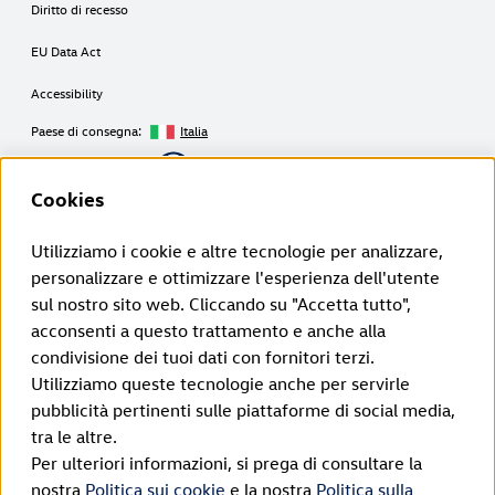
Diritto di recesso
EU Data Act
Accessibility
Paese di consegna:
Italia
Copyright © 2026
Cookies
Utilizziamo i cookie e altre tecnologie per analizzare,
Disclaimer Volkswagen Group Charging GmbH
personalizzare e ottimizzare l'esperienza dell'utente
sul nostro sito web. Cliccando su "Accetta tutto",
¹ LTE
ID. Charger (1ª generazione a partire dal 2020):
acconsenti a questo trattamento e anche alla
La funcionalidad LTE solo puede utilizarse en los Estados miembros de la
condivisione dei tuoi dati con fornitori terzi.
UE, así como en el Reino Unido, Suiza y Noruega.
ID. Charger 2 (2ª generazione a partire dal 2024):
Utilizziamo queste tecnologie anche per servirle
La funcionalidad LTE solo puede utilizarse en los Estados miembros de la
pubblicità pertinenti sulle piattaforme di social media,
UE, así como en el Reino Unido, Suiza, Liechtenstein, Islandia y Noruega.
² Ricarica intelligente
tra le altre.
Le funzioni di ricarica intelligente sono per ora disponibili collegando
Per ulteriori informazioni, si prega di consultare la
l'app del veicolo e l'app Elli Smart Charging. In futuro, le funzioni di
ricarica intelligente saranno integrate direttamente nell'app del marchio.
nostra
Politica sui cookie
e la nostra
Politica sulla