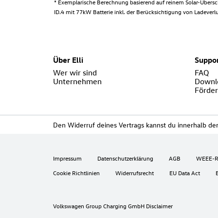
* Exemplarische Berechnung basierend auf reinem Solar-Übersch
ID.4 mit 77kW Batterie inkl. der Berücksichtigung von Ladeverlu
Über Elli
Suppo
Wer wir sind
FAQ
Unternehmen
Downl
Förde
Den Widerruf deines Vertrags kannst du innerhalb der 
Impressum
Datenschutzerklärung
AGB
WEEE-Re
Cookie Richtlinien
Widerrufsrecht
EU Data Act
B
Volkswagen Group Charging GmbH Disclaimer