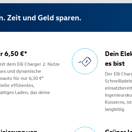
n. Zeit und Geld sparen.
r 6,50 €*
Dein Ele
es bist
mit dem Elli Charger 2. Nutze
ses und dynamische
Der Elli Char
oauto für nur 6,50 €*
Schnellladel
ieße effizientes,
einsatzbereit
ltiges Laden, das deine
Ingenieursku
Konzerns, is
langlebig.
isierung von
Grüner l