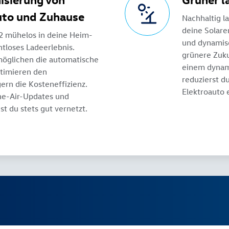
uto und Zuhause
Nachhaltig l
deine Solar
 2 mühelos in deine Heim-
und dynamis
tloses Ladeerlebnis.
grünere Zuku
möglichen die automatische
einem dynami
ptimieren den
reduzierst d
ern die Kosteneffizienz.
Elektroauto e
he-Air-Updates und
t du stets gut vernetzt.