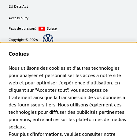
EU Data Act
Accessibility
Pays de livraison:
Suisse
Copyright © 2026
Cookies
Avertissement de Volkswagen Group Charging GmbH
Nous utilisons des cookies et d'autres technologies
pour analyser et personnaliser les accès à notre site
¹ LTE
ID. Charger (1ère génération à partir de 2020):
web et pour optimiser l'expérience d'utilisation. En
La fonctionnalité LTE ne peut être utilisée que dans les États membres de
cliquant sur "Accepter tout", vous acceptez ce
l’UE ainsi qu’au Royaume-Uni, en Suisse et en Norvège.
ID. Charger 2 (2ème génération à partir de 2024):
traitement ainsi que la transmission de vos données à
La fonctionnalité LTE ne peut être utilisée que dans les États membres de
des fournisseurs tiers. Nous utilisons également ces
l’UE ainsi qu’au Royaume-Uni, en Suisse, au Liechtenstein, en Islande et
en Norvège.
technologies pour diffuser des publicités pertinentes
² Recharge intelligente:
pour vous, entre autres sur les plateformes de médias
Les fonctions de recharge intelligente sont initialement disponibles via un
lien entre l’application du véhicule et l’application Elli Smart Charging. À
sociaux.
l’avenir, les fonctions de recharge intelligente seront intégrées directement
Pour plus d'informations, veuillez consulter notre
dans l’application de la marque.